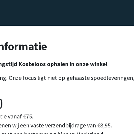
el
Delicatessen
Slijterij
Blog
informatie
gstijd
Kosteloos ophalen in onze winkel
ing. Onze focus ligt niet op gehaaste spoedleveringe
)
de vanaf €75.
nen wij een vaste verzendbijdrage van €8,95.