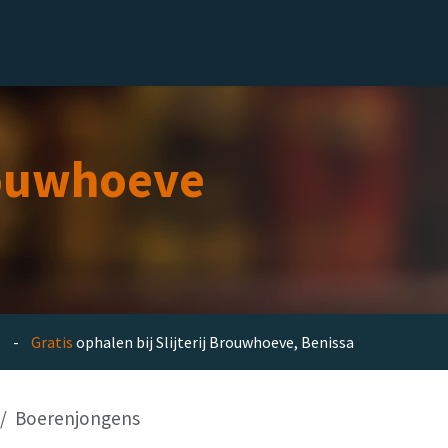
el
Delicatessen
Slijterij
Blog
ouwhoeve
en -
Gratis
ophalen bij Slijterij Brouwhoeve, Benissa
Boerenjongens