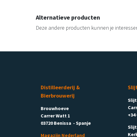
Alternatieve producten
Deze andere producten kunnen je interesse
Distilleerderij &
Slij
Bierbrouwerij
Slij
Carr
Brouwhoeve
+34 
Carrer Watt 1
03720 Benissa - Spanje
Slij
Ker
Magazijn Nederland