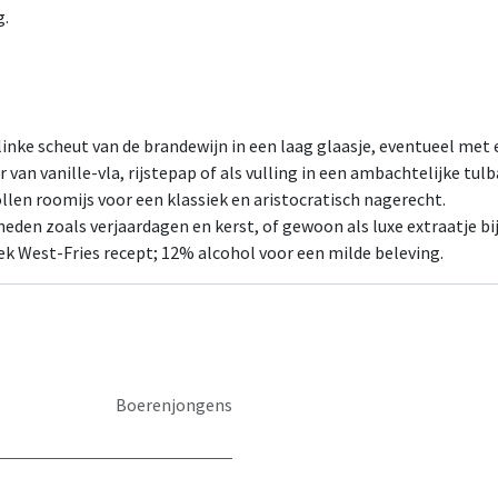
g.
inke scheut van de brandewijn in een laag glaasje, eventueel met 
van vanille-vla, rijstepap of als vulling in een ambachtelijke tulb
len roomijs voor een klassiek en aristocratisch nagerecht.
heden zoals verjaardagen en kerst, of gewoon als luxe extraatje bij
ek West-Fries recept; 12% alcohol voor een milde beleving.
Boerenjongens