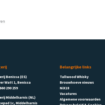
ren
terij
Belangrijke links
terij Benissa (ES)
Tallwood Whisky
er Watt 1, Benissa
Brouwhoeve nieuws
660 290 259
NiX18
Vacatures
terij Middelharnis (NL)
Algemene voorwaarden
kepad 1c, Middelharnis
Privacy beleid & Cookies