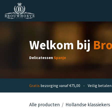
Overslaan naar inhoud
Homepage
Zakelijk
Private lab
Welkom bij
Br
Delicatessen
Spanje
Gratis
bezorging vanaf €75,00 - Veilig betal
Alle producten
Hollandse klassiekers