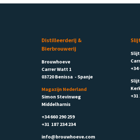
Distilleerderij &
Slij
Bierbrouwerij
Slij
Carr
Brouwhoeve
+34 
Carrer Watt 1
03720 Benissa - Spanje
Slij
Ker
Magazijn Nederland
+31 
Simon Stevinweg
Middelharnis
+34 660 290 259
+31 187 234 234
info@brouwhoeve.com