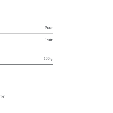
Puur
Fruit
100 g
ren