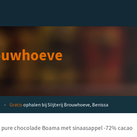
el
Delicatessen
Slijterij
Blog
ouwhoeve
en -
Gratis
ophalen bij Slijterij Brouwhoeve, Benissa
pure chocolade Boama met sinaasappel -72% cacao