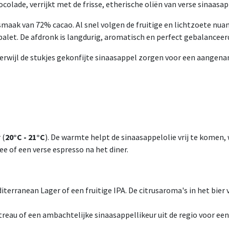
lade, verrijkt met de frisse, etherische oliën van verse sinaasap
e smaak van 72% cacao. Al snel volgen de fruitige en lichtzoete nua
 palet. De afdronk is langdurig, aromatisch en perfect gebalanceerd
erwijl de stukjes gekonfijte sinaasappel zorgen voor een aangenam
 (
20°C - 21°C
). De warmte helpt de sinaasappelolie vrij te komen,
ee of een verse espresso na het diner.
rranean Lager of een fruitige IPA. De citrusaroma's in het bier 
eau of een ambachtelijke sinaasappellikeur uit de regio voor een 