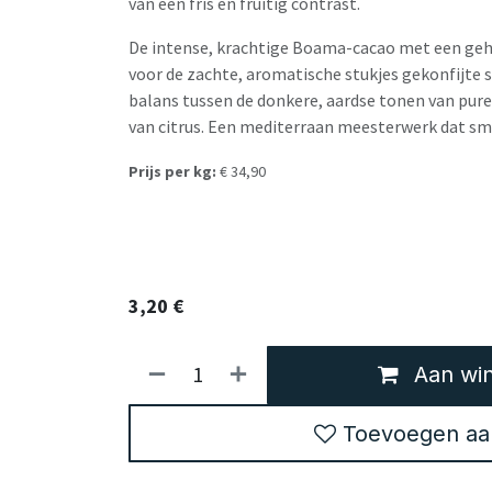
van een fris en fruitig contrast.
De intense, krachtige Boama-cacao met een ge
voor de zachte, aromatische stukjes gekonfijte 
balans tussen de donkere, aardse tonen van pure
van citrus. Een mediterraan meesterwerk dat sm
Prijs per kg:
€ 34,90
3,20
€
Aan win
Toevoegen aan 