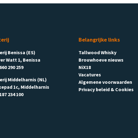
terij
Belangrijke links
terij Benissa (ES)
Tallwood Whisky
er Watt 1, Benissa
Brouwhoeve nieuws
660 290 259
NiX18
Vacatures
terij Middelharnis (NL)
Algemene voorwaarden
kepad 1c, Middelharnis
Privacy beleid & Cookies
187 234 100