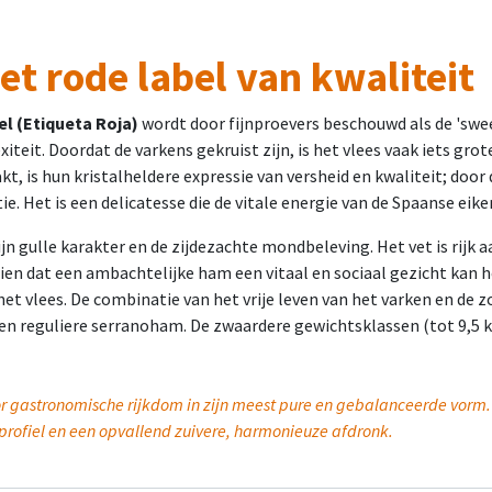
Het rode label van kwaliteit
l (Etiqueta Roja)
wordt door fijnproevers beschouwd als de 'swee
teit. Doordat de varkens gekruist zijn, is het vlees vaak iets g
is hun kristalheldere expressie van versheid en kwaliteit; door d
e. Het is een delicatesse die de vitale energie van de Spaanse eik
gulle karakter en de zijdezachte mondbeleving. Het vet is rijk aan
ien dat een ambachtelijke ham een vitaal en sociaal gezicht kan 
t vlees. De combinatie van het vrije leven van het varken en de z
 een reguliere serranoham. De zwaardere gewichtsklassen (tot 9,5
or gastronomische rijkdom in zijn meest pure en gebalanceerde vorm. 
profiel en een opvallend zuivere, harmonieuze afdronk.