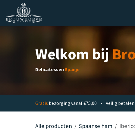
Overslaan naar inhoud
Homepage
Zakelijk
Private lab
Welkom bij
Br
Delicatessen
Spanje
Gratis
bezorging vanaf €75,00 - Veilig betal
Alle producten
Spaanse ham
Iberic