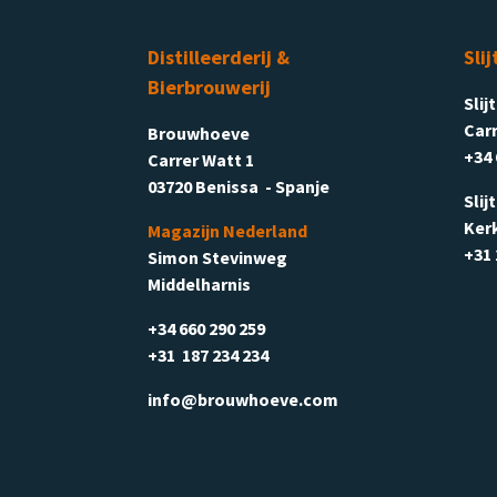
Distilleerderij &
Slij
Bierbrouwerij
Slij
Carr
Brouwhoeve
+34 
Carrer Watt 1
03720 Benissa - Spanje
Slij
Ker
Magazijn Nederland
+31 
Simon Stevinweg
Middelharnis
+34 660 290 259
+31 187 234 234
info@brouwhoeve.com