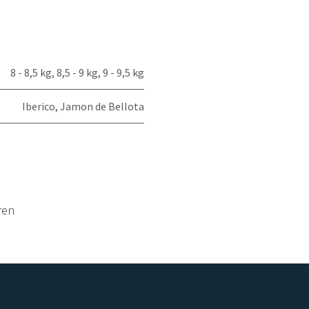
8 - 8,5 kg
,
8,5 - 9 kg
,
9 - 9,5 kg
Iberico
,
Jamon de Bellota
ren