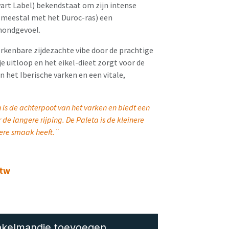
art Label) bekendstaat om zijn intense
 (meestal met het Duroc-ras) een
 mondgevoel.
rkenbare zijdezachte vibe door de prachtige
e uitloop en het eikel-dieet zorgt voor de
het Iberische varken en een vitale,
 is de achterpoot van het varken en biedt een
e langere rijping. De Paleta is de kleinere
igere smaak heeft.¨
btw
kelmandje toevoegen