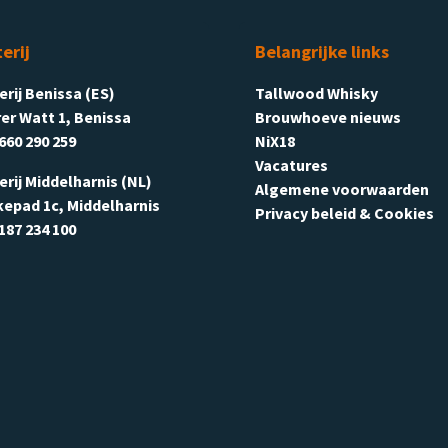
terij
Belangrijke links
terij Benissa (ES)
Tallwood Whisky
er Watt 1, Benissa
Brouwhoeve nieuws
660 290 259
NiX18
Vacatures
terij Middelharnis (NL)
Algemene voorwaarden
kepad 1c, Middelharnis
Privacy beleid & Cookies
187 234 100