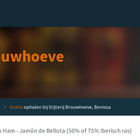
el
Delicatessen
Slijterij
Blog
ouwhoeve
en -
Gratis
ophalen bij Slijterij Brouwhoeve, Benissa
o Ham - Jamón de Bellota (50% of 75% Iberisch ras)