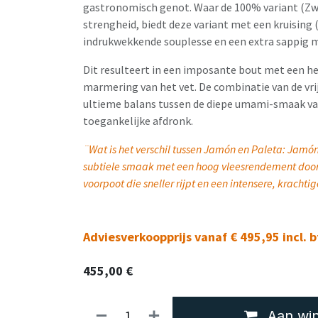
gastronomisch genot. Waar de 100% variant (Zw
strengheid, biedt deze variant met een kruising
indrukwekkende souplesse en een extra sappig
Dit resulteert in een imposante bout met een he
marmering van het vet. De combinatie van de vrij
ultieme balans tussen de diepe umami-smaak van 
toegankelijke afdronk.
¨Wat is het verschil tussen Jamón en Paleta: Jamón
subtiele smaak met een hoog vleesrendement door d
voorpoot die sneller rijpt en een intensere, kracht
Adviesverkoopprijs vanaf € 495,95 incl. 
455,00
€
Aan win