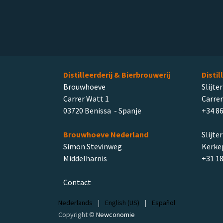
Distilleerderij & Bierbrouwerij
Distil
Brouwhoeve
Slijter
Carrer Watt 1
Carrer
03720 Benissa - Spanje
+34 86
Brouwhoeve Nederland
Slijte
Simon Stevinweg
Kerkep
Middelharnis
+31 1
Contact
Nederlands
|
English (US)
|
Español
Copyright ©
Newconomie