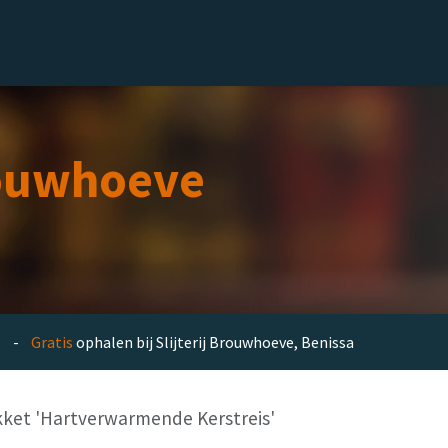
el
Delicatessen
Slijterij
Blog
ouwhoeve
en -
Gratis
ophalen bij Slijterij Brouwhoeve, Benissa
ket 'Hartverwarmende Kerstreis'