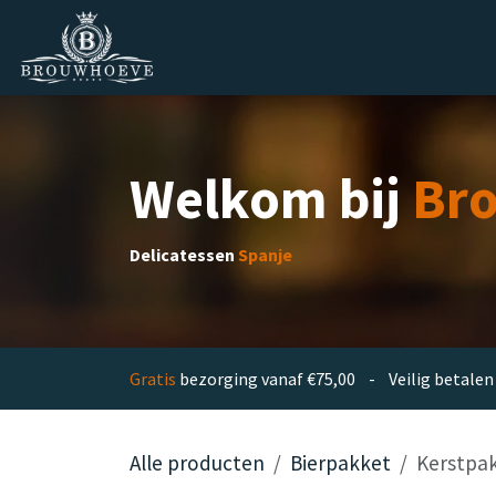
Overslaan naar inhoud
Homepage
Zakelijk
Private lab
Welkom bij
Br
Delicatessen
Spanje
Gratis
bezorging vanaf €75,00 - Veilig betal
Alle producten
Bierpakket
Kerstpak