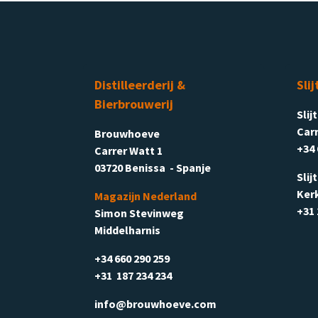
Distilleerderij &
Slij
Bierbrouwerij
Slij
Carr
Brouwhoeve
+34 
Carrer Watt 1
03720 Benissa - Spanje
Slij
Ker
Magazijn Nederland
+31 
Simon Stevinweg
Middelharnis
+34 660 290 259
+31 187 234 234
info@brouwhoeve.com