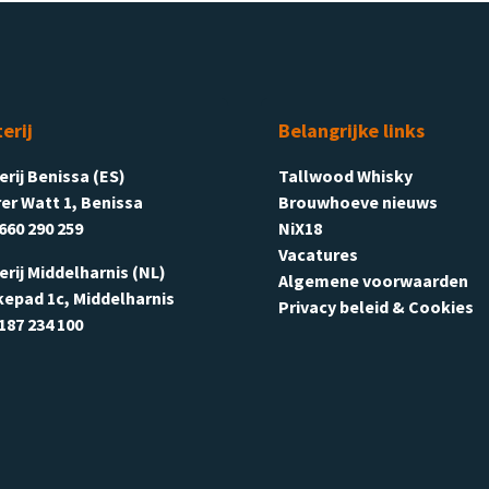
terij
Belangrijke links
terij Benissa (ES)
Tallwood Whisky
er Watt 1, Benissa
Brouwhoeve nieuws
660 290 259
NiX18
Vacatures
terij Middelharnis (NL)
Algemene voorwaarden
kepad 1c, Middelharnis
Privacy beleid & Cookies
187 234 100