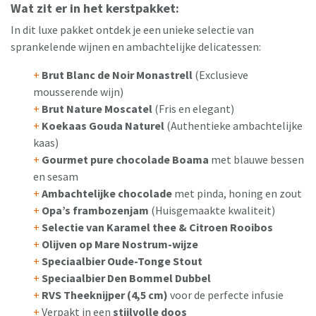
Wat zit er in het kerstpakket:
In dit luxe pakket ontdek je een unieke selectie van
sprankelende wijnen en ambachtelijke delicatessen:
+
Brut Blanc de Noir Monastrell
(Exclusieve
mousserende wijn)
+
Brut Nature Moscatel
(Fris en elegant)
+
Koekaas Gouda Naturel
(Authentieke ambachtelijke
kaas)
+
Gourmet pure chocolade Boama
met blauwe bessen
en sesam
+
Ambachtelijke chocolade
met pinda, honing en zout
+
Opa’s frambozenjam
(Huisgemaakte kwaliteit)
+
Selectie van Karamel thee & Citroen Rooibos
+
Olijven op Mare Nostrum-wijze
+
Speciaalbier Oude-Tonge Stout
+
Speciaalbier Den Bommel Dubbel
+
RVS Theeknijper (4,5 cm)
voor de perfecte infusie
+
Verpakt in een
stijlvolle doos