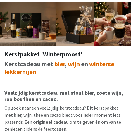
Kerstpakket 'Winterproost'
Kerstcadeau met
bier
,
wijn
en
winterse
lekkernijen
Veelzijdig kerstcadeau met stout bier, zoete wijn,
rooibos thee en cacao.
Op zoek naar een veelzijdig kerstcadeau? Dit kerstpakket
met bier, wijn, thee en cacao biedt voor ieder moment iets
passends. Een
origineel cadeau
om te geven én om van te
genieten tijdens de feestdagen.