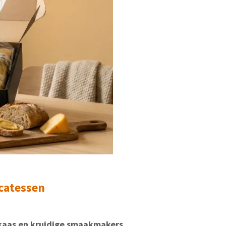
icatessen
 kaas en kruidige smaakmakers.