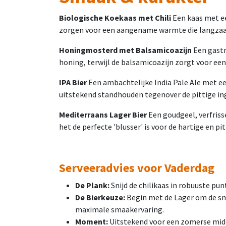
Biologische Koekaas met Chili
Een kaas met ee
zorgen voor een aangename warmte die langzaam 
Honingmosterd met Balsamicoazijn
Een gastr
honing, terwijl de balsamicoazijn zorgt voor een
IPA Bier
Een ambachtelijke India Pale Ale met een
uitstekend standhouden tegenover de pittige ing
Mediterraans Lager Bier
Een goudgeel, verfriss
het de perfecte 'blusser' is voor de hartige en pi
Serveeradvies voor Vaderdag
De Plank:
Snijd de chilikaas in robuuste pun
De Bierkeuze:
Begin met de Lager om de sma
maximale smaakervaring.
Moment:
Uitstekend voor een zomerse midda