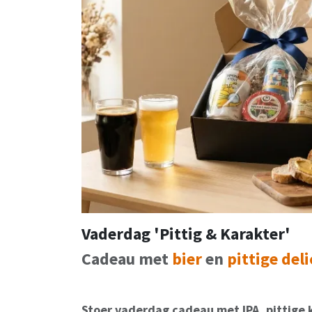
Vaderdag 'Pittig & Karakter'
Cadeau met
bier
en
pittige del
Stoer vaderdag cadeau met IPA, pittige