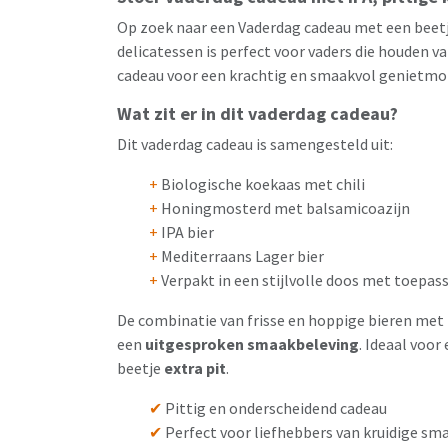
Op zoek naar een Vaderdag cadeau met een beetje
delicatessen is perfect voor vaders die houden v
cadeau voor een krachtig en smaakvol genietm
Wat zit er in dit vaderdag cadeau?
Dit vaderdag cadeau is samengesteld uit:
+
Biologische koekaas met chili
+
Honingmosterd met balsamicoazijn
+
IPA bier
+
Mediterraans Lager bier
+
Verpakt in een stijlvolle doos met toepass
De combinatie van frisse en hoppige bieren met 
een
uitgesproken smaakbeleving
. Ideaal voo
beetje
extra pit
.
✔
Pittig en onderscheidend cadeau
✔
Perfect voor liefhebbers van kruidige sm