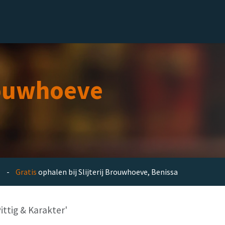
el
Delicatessen
Slijterij
Blog
ouwhoeve
en -
Gratis
ophalen bij Slijterij Brouwhoeve, Benissa
ittig & Karakter'