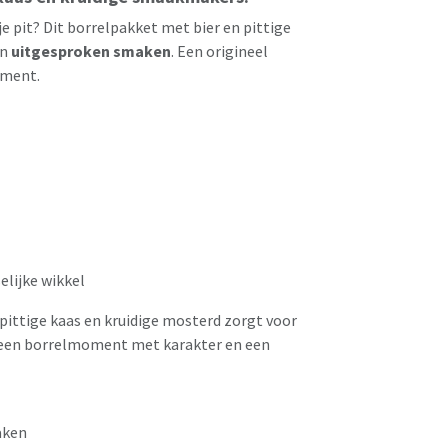
 pit? Dit borrelpakket met bier en pittige
an
uitgesproken smaken
. Een origineel
oment.
elijke wikkel
pittige kaas en kruidige mosterd zorgt voor
r een borrelmoment met karakter en een
aken