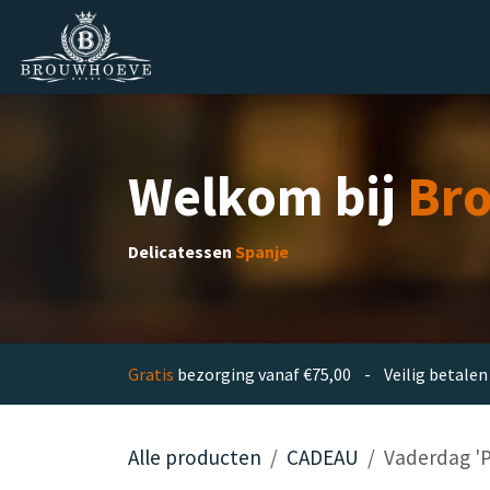
Overslaan naar inhoud
Homepage
Zakelijk
Private lab
Welkom bij
Br
Delicatessen
Spanje
Gratis
bezorging vanaf €75,00 - Veilig betal
Alle producten
CADEAU
Vaderdag 'P