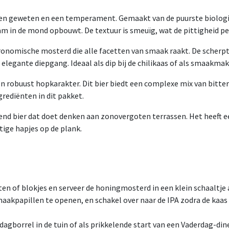
n geweten en een temperament. Gemaakt van de puurste biologis
in de mond opbouwt. De textuur is smeuïg, wat de pittigheid pe
onomische mosterd die alle facetten van smaak raakt. De scherpt
 elegante diepgang. Ideaal als dip bij de chilikaas of als smaakma
 robuust hopkarakter. Dit bier biedt een complexe mix van bittere
rediënten in dit pakket.
end bier dat doet denken aan zonovergoten terrassen. Het heeft 
ttige hapjes op de plank.
ten of blokjes en serveer de honingmosterd in een klein schaaltje a
akpapillen te openen, en schakel over naar de IPA zodra de kaas
gborrel in de tuin of als prikkelende start van een Vaderdag-dine