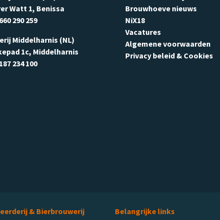
er Watt 1, Benissa
Brouwhoeve nieuws
660 290 259
NiX18
Vacatures
terij Middelharnis (NL)
Algemene voorwaarden
kepad 1c, Middelharnis
Privacy beleid & Cookies
187 234 100
leerderij & Bierbrouwerij
Belangrijke links