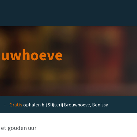
el
Delicatessen
Slijterij
Blog
ouwhoeve
en -
Gratis
ophalen bij Slijterij Brouwhoeve, Benissa
 Het gouden uur