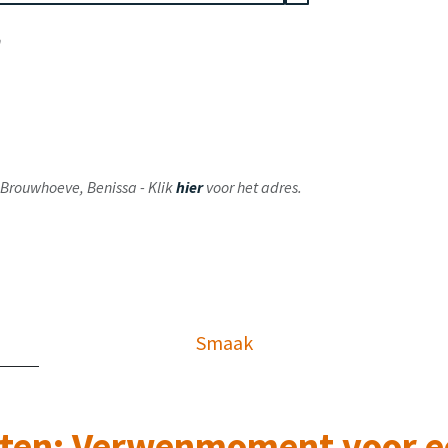
en
ij Brouwhoeve, Benissa - Klik
hier
voor het adres.
Smaak
ten: Verwenmoment voor e