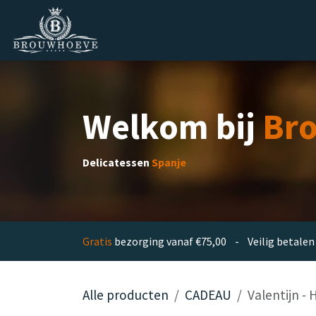
Overslaan naar inhoud
Homepage
Zakelijk
Private lab
Welkom bij
Br
Delicatessen
Spanje
Gratis
bezorging vanaf €75,00 - Veilig betal
Alle producten
CADEAU
Valentijn -