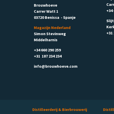
Carr
Brouwhoeve
+34 
Carrer Watt 1
03720 Benissa - Spanje
Slij
Ker
Magazijn Nederland
+31 
Simon Stevinweg
Middelharnis
+34 660 290 259
+31 187 234 234
info@brouwhoeve.com
Distilleerderij & Bierbrouwerij
Distil