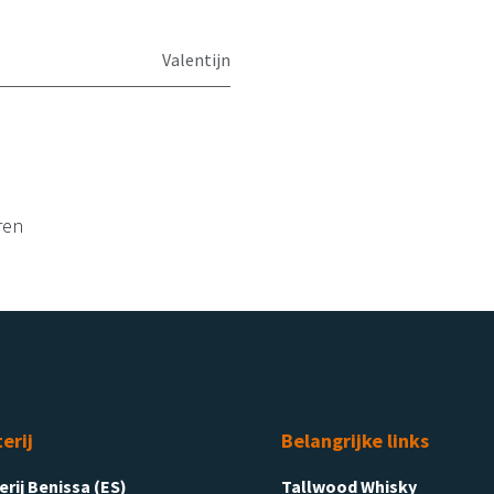
Valentijn
ren
terij
Belangrijke links
terij Benissa (ES)
Tallwood Whisky