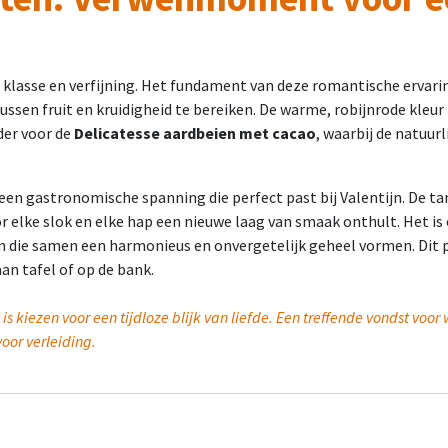
n klasse en verfijning. Het fundament van deze romantische ervari
ussen fruit en kruidigheid te bereiken. De warme, robijnrode kleur 
der voor de
Delicatesse aardbeien met cacao
, waarbij de natuu
en gastronomische spanning die perfect past bij Valentijn. De tan
 elke slok en elke hap een nieuwe laag van smaak onthult. Het is
 die samen een harmonieus en onvergetelijk geheel vormen. Dit p
an tafel of op de bank.
s kiezen voor een tijdloze blijk van liefde. Een treffende vondst voor w
or verleiding.