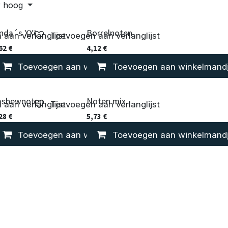
ar hoog
inda´s XXL
Borrelnoten
aan verlanglijst
Toevoegen aan verlanglijst
62
€
4,12
€
nkelmandje
Toevoegen aan winkelmandje
Vergelijken
Toevoegen aan winkelmand
Vergelijken
ashewnoten
Noten mix
aan verlanglijst
Toevoegen aan verlanglijst
28
€
5,73
€
nkelmandje
Toevoegen aan winkelmandje
Vergelijken
Toevoegen aan winkelmand
Vergelijken