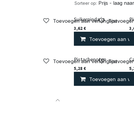
Prijs - laag na
Sorteer op:
Suikerpinda´s
P
Toevoegen aan verlanglijst
Toevoegen 
3,62
€
3,
Toevoegen aan wi
Pistachenoten
C
Toevoegen aan verlanglijst
Toevoegen 
5,28
€
5,
Toevoegen aan wi