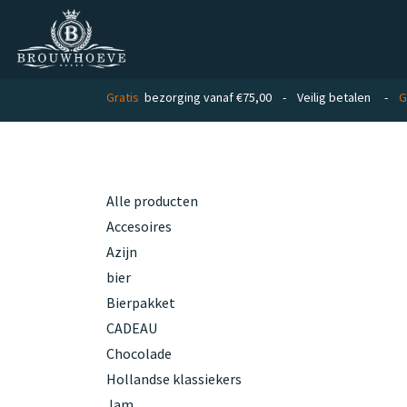
Overslaan naar inhoud
Homepage
Zakelijk
Private lab
Gratis
bezorging vanaf €75,00 - Veilig betalen -
G
Categorieën
Alle producten
Accesoires
Azijn
bier
Bierpakket
CADEAU
Chocolade
Hollandse klassiekers
Jam