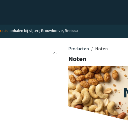
el
Delicatessen
Slijterij
Blog
ratis
ophalen bij slijterij Brouwhoeve, Benissa
Producten
Noten
Noten