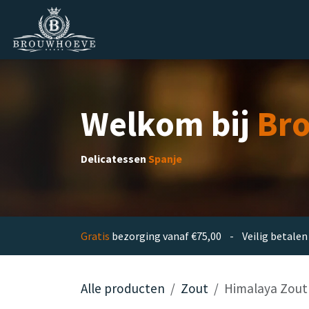
Overslaan naar inhoud
Homepage
Zakelijk
Private lab
Welkom bij
Br
Delicatessen
Spanje
Gratis
bezorging vanaf €75,00 - Veilig betal
Alle producten
Zout
Himalaya Zout