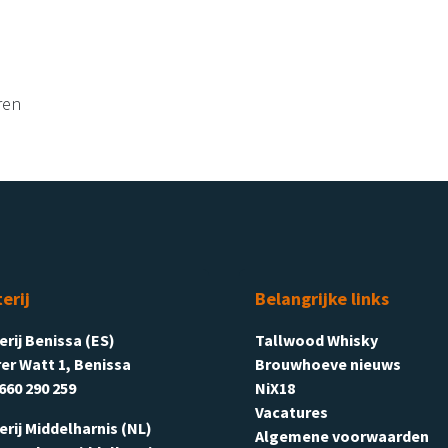
ren
terij
Belangrijke links
terij Benissa (ES)
Tallwood Whisky
er Watt 1, Benissa
Brouwhoeve nieuws
660 290 259
NiX18
Vacatures
terij Middelharnis (NL)
Algemene voorwaarden