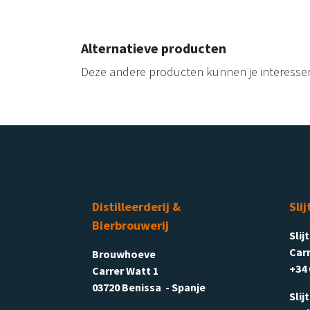
Alternatieve producten
Deze andere producten kunnen je interesse
Distilleerderij &
Slij
Bierbrouwerij
Slij
Carr
Brouwhoeve
+34 
Carrer Watt 1
03720 Benissa - Spanje
Slij