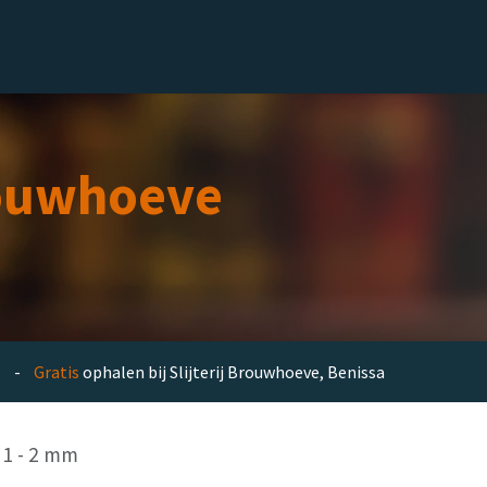
el
Delicatessen
Slijterij
Blog
ouwhoeve
en -
Gratis
ophalen bij Slijterij Brouwhoeve, Benissa
 1 - 2 mm