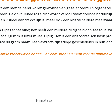
dat met de hand wordt gewonnen en geselecteerd. In tegenstellin
loeden. De opvallende roze tint wordt veroorzaakt door de natuurli
leen visueel aantrekkelijk is, maar ook een kristalheldere meerwaar
 zijdezachte vibe; het heeft een mildere ziltigheid dan zeezout, 
t 2,0 mm is uiterst veelzijdig. Het is een aristocratisch basispro
ca 80 gram haalt u een extract-rijk stukje geschiedenis in huis dat
vuilde kracht uit de natuur. Een onmisbaar element voor de fijnproev
Himalaya