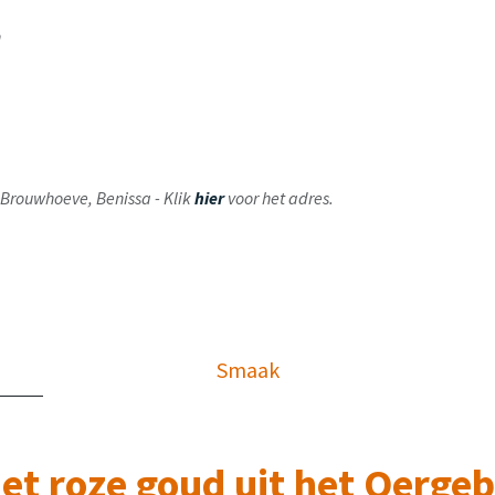
en
ij Brouwhoeve, Benissa - Klik
hier
voor het adres.
Smaak
t roze goud uit het Oerge