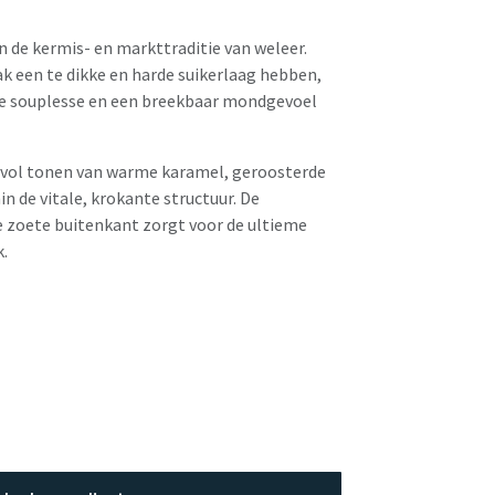
n de kermis- en markttraditie van weleer.
k een te dikke en harde suikerlaag hebben,
de souplesse en een breekbaar mondgevoel
a vol tonen van warme karamel, geroosterde
n de vitale, krokante structuur. De
de zoete buitenkant zorgt voor de ultieme
k.