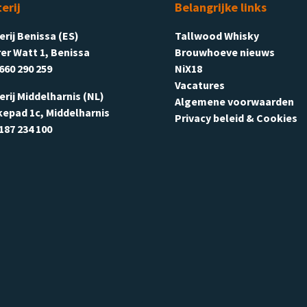
terij
Belangrijke links
terij Benissa (ES)
Tallwood Whisky
er Watt 1, Benissa
Brouwhoeve nieuws
660 290 259
NiX18
Vacatures
terij Middelharnis (NL)
Algemene voorwaarden
kepad 1c, Middelharnis
Privacy beleid & Cookies
187 234 100