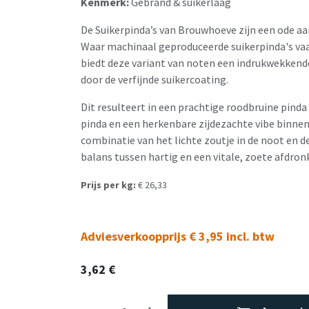
Kenmerk:
Gebrand & suikerlaag
De Suikerpinda’s van Brouwhoeve zijn een ode aa
Waar machinaal geproduceerde suikerpinda's vaa
biedt deze variant van noten een indrukwekken
door de verfijnde suikercoating.
Dit resulteert in een prachtige roodbruine pind
pinda en een herkenbare zijdezachte vibe binneni
combinatie van het lichte zoutje in de noot en 
balans tussen hartig en een vitale, zoete afdron
Prijs per kg:
€ 26,33
Adviesverkoopprijs € 3,95 incl. btw
3,62
€