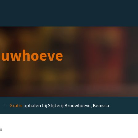
el
Delicatessen
Slijterij
Blog
ouwhoeve
en -
Gratis
ophalen bij Slijterij Brouwhoeve, Benissa
s