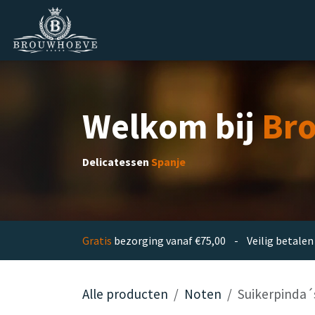
Overslaan naar inhoud
Homepage
Zakelijk
Private lab
Welkom bij
Br
Delicatessen
Spanje
Gratis
bezorging vanaf €75,00 - Veilig betal
Alle producten
Noten
Suikerpinda´