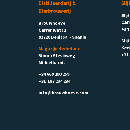
Distilleerderij &
Slij
Bierbrouwerij
Slij
Carr
Brouwhoeve
+34 
Carrer Watt 1
03720 Benissa - Spanje
Slij
Ker
Magazijn Nederland
+31 
Simon Stevinweg
Middelharnis
+34 660 290 259
+31 187 234 234
info@brouwhoeve.com