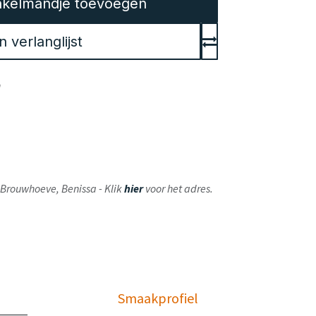
kelmandje toevoegen
verlanglijst
en
ij Brouwhoeve, Benissa - Klik
hier
voor het adres.
Smaakprofiel