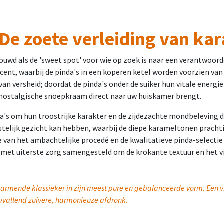
De zoete verleiding van ka
ouwd als de 'sweet spot' voor wie op zoek is naar een verantwoord
cent, waarbij de pinda's in een koperen ketel worden voorzien va
 van versheid; doordat de pinda's onder de suiker hun vitale energi
en nostalgische snoepkraam direct naar uw huiskamer brengt.
's om hun troostrijke karakter en de zijdezachte mondbeleving die
eestelijk gezicht kan hebben, waarbij de diepe karameltonen prach
 van het ambachtelijke procedé en de kwalitatieve pinda-selectie 
 met uiterste zorg samengesteld om de krokante textuur en het vit
warmende klassieker in zijn meest pure en gebalanceerde vorm. Een vi
opvallend zuivere, harmonieuze afdronk.